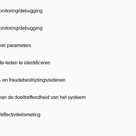
monitoring/debugging
monitoring/debugging
nner parameters
te-leden te identificeren
s- en fraudebestrijdingsredenen
 van de doeltreffendheid van het systeem
/effectiviteitsmeting