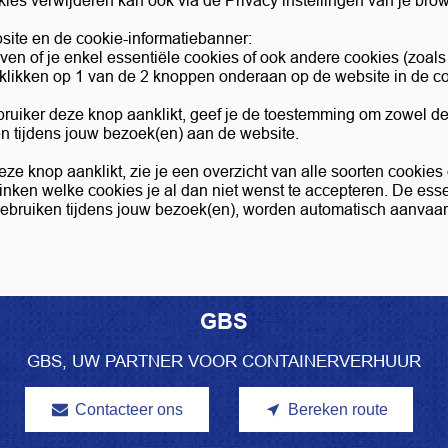
es verwijderen kan ook via de Privacy instellingen van je bro
site en de cookie-informatiebanner:
even of je enkel essentiële cookies of ook andere cookies (zoal
e klikken op 1 van de 2 knoppen onderaan op de website in de 
ebruiker deze knop aanklikt, geef je de toestemming om zowel de
en tijdens jouw bezoek(en) aan de website.
 deze knop aanklikt, zie je een overzicht van alle soorten cookie
vinken welke cookies je al dan niet wenst te accepteren. De ess
gebruiken tijdens jouw bezoek(en), worden automatisch aanvaard
GBS
GBS, UW PARTNER VOOR CONTAINERVERHUUR
Contacteer ons
Bereken route